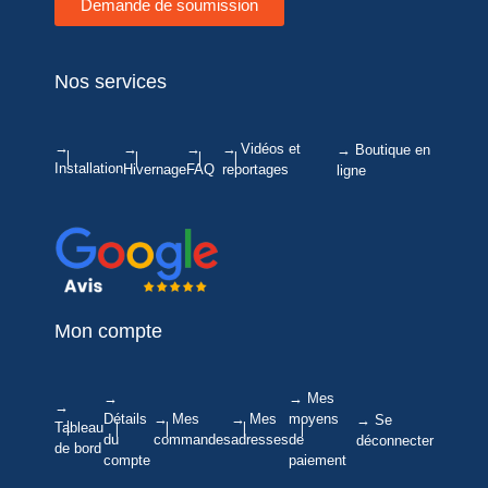
Demande de soumission
Nos services
→
→
→
→ Vidéos et
→ Boutique en
Installation
Hivernage
FAQ
reportages
ligne
Mon compte
→
→ Mes
→
Détails
→ Mes
→ Mes
moyens
→ Se
Tableau
du
commandes
adresses
de
déconnecter
de bord
compte
paiement