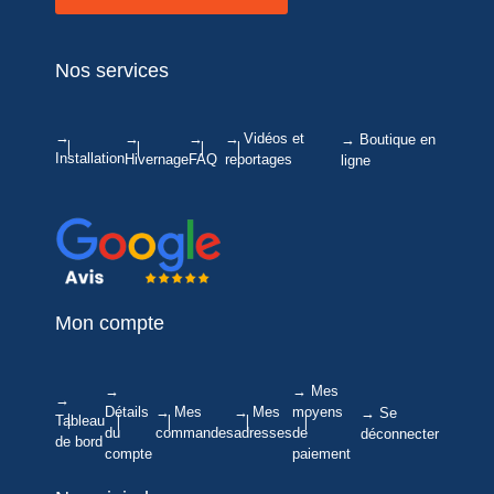
Nos services
→
→
→
→ Vidéos et
→ Boutique en
Installation
Hivernage
FAQ
reportages
ligne
Mon compte
→
→ Mes
→
Détails
→ Mes
→ Mes
moyens
→ Se
Tableau
du
commandes
adresses
de
déconnecter
de bord
compte
paiement