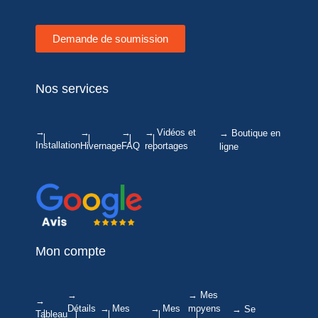
Demande de soumission
Nos services
→
→
→
→ Vidéos et
→ Boutique en
Installation
Hivernage
FAQ
reportages
ligne
Mon compte
→
→ Mes
→
Détails
→ Mes
→ Mes
moyens
→ Se
Tableau