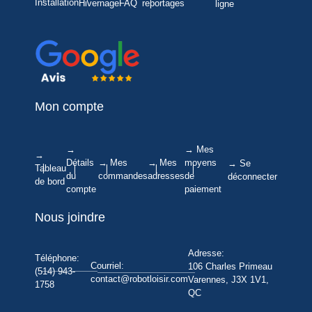
Installation
Hivernage
FAQ
reportages
ligne
Mon compte
→
→ Mes
→
Détails
→ Mes
→ Mes
moyens
→ Se
Tableau
du
commandes
adresses
de
déconnecter
de bord
compte
paiement
Nous joindre
Adresse:
Téléphone:
Courriel:
106 Charles Primeau
(514) 943-
contact@robotloisir.com
Varennes, J3X 1V1,
1758
QC