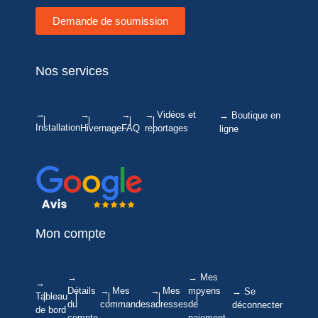
Demande de soumission
Nos services
→
→
→
→ Vidéos et
→ Boutique en
Installation
Hivernage
FAQ
reportages
ligne
Mon compte
→
→ Mes
→
Détails
→ Mes
→ Mes
moyens
→ Se
Tableau
du
commandes
adresses
de
déconnecter
de bord
compte
paiement