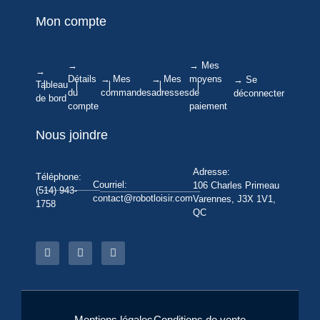
Mon compte
→
→ Mes
→
Détails
→ Mes
→ Mes
moyens
→ Se
Tableau
du
commandes
adresses
de
déconnecter
de bord
compte
paiement
Nous joindre
Adresse:
Téléphone:
Courriel:
106 Charles Primeau
(514) 943-
contact@robotloisir.com
Varennes, J3X 1V1,
1758
QC
Mentions légales
Conditions de vente