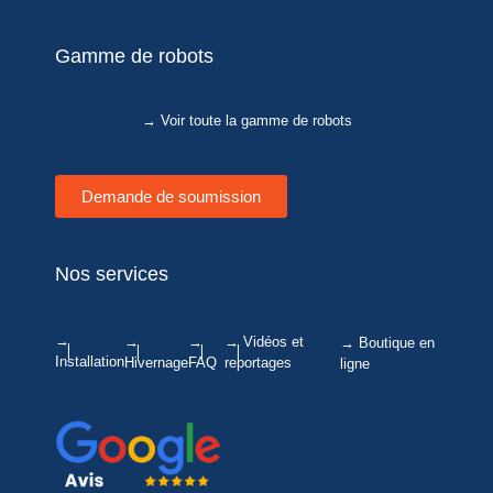
Gamme de robots
→ Voir toute la gamme de robots
Demande de soumission
Nos services
→
→
→
→ Vidéos et
→ Boutique en
Installation
Hivernage
FAQ
reportages
ligne