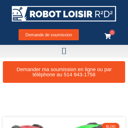
0
Demande de soumission
ADMIN-R2D2
Demander ma soumission en ligne ou par
téléphone au 514 943-1758
BLOG